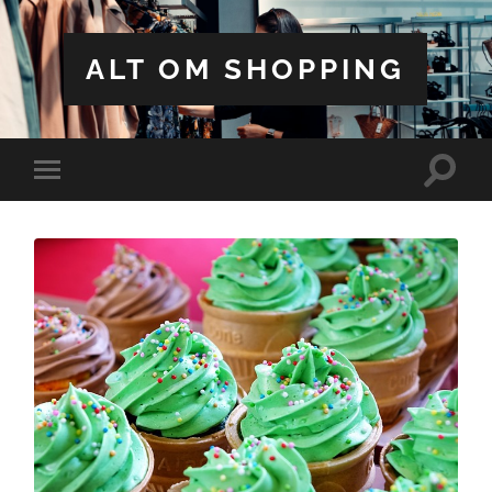
ALT OM SHOPPING
Toggle
Toggle
search
mobile
field
menu