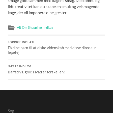
smage godt sammen med kagens smag. Med omhu og
lidt kreativitet kan du skabe en smuk og velsmagende
kage, der vil imponere dine gæster.
Alt Om Shoppings Indlæg
FORRIGE INDLÆG
Få dine børn til at elske videnskab med disse dinosaur
legetøj
NÆSTE INDLÆG
Bålfad vs. grill: Hvad er forskellen?
Søg