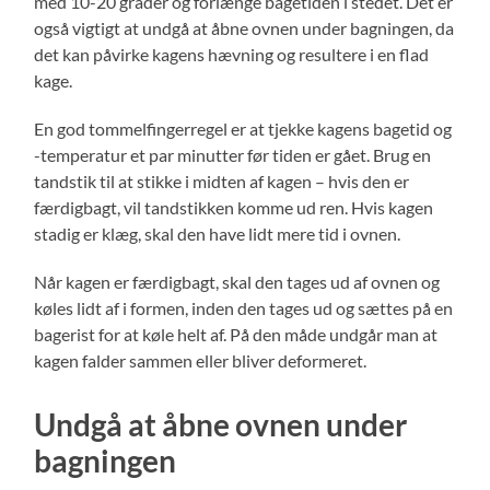
med 10-20 grader og forlænge bagetiden i stedet. Det er
også vigtigt at undgå at åbne ovnen under bagningen, da
det kan påvirke kagens hævning og resultere i en flad
kage.
En god tommelfingerregel er at tjekke kagens bagetid og
-temperatur et par minutter før tiden er gået. Brug en
tandstik til at stikke i midten af kagen – hvis den er
færdigbagt, vil tandstikken komme ud ren. Hvis kagen
stadig er klæg, skal den have lidt mere tid i ovnen.
Når kagen er færdigbagt, skal den tages ud af ovnen og
køles lidt af i formen, inden den tages ud og sættes på en
bagerist for at køle helt af. På den måde undgår man at
kagen falder sammen eller bliver deformeret.
Undgå at åbne ovnen under
bagningen