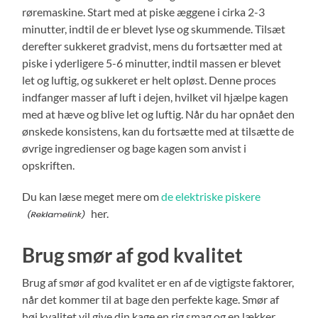
røremaskine. Start med at piske æggene i cirka 2-3
minutter, indtil de er blevet lyse og skummende. Tilsæt
derefter sukkeret gradvist, mens du fortsætter med at
piske i yderligere 5-6 minutter, indtil massen er blevet
let og luftig, og sukkeret er helt opløst. Denne proces
indfanger masser af luft i dejen, hvilket vil hjælpe kagen
med at hæve og blive let og luftig. Når du har opnået den
ønskede konsistens, kan du fortsætte med at tilsætte de
øvrige ingredienser og bage kagen som anvist i
opskriften.
Du kan læse meget mere om
de elektriske piskere
her.
Brug smør af god kvalitet
Brug af smør af god kvalitet er en af de vigtigste faktorer,
når det kommer til at bage den perfekte kage. Smør af
høj kvalitet vil give din kage en rig smag og en lækker