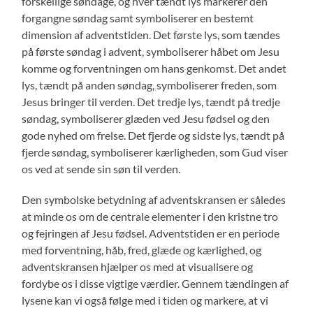
forskellige søndage, og hver tændt lys markerer den
forgangne søndag samt symboliserer en bestemt
dimension af adventstiden. Det første lys, som tændes
på første søndag i advent, symboliserer håbet om Jesu
komme og forventningen om hans genkomst. Det andet
lys, tændt på anden søndag, symboliserer freden, som
Jesus bringer til verden. Det tredje lys, tændt på tredje
søndag, symboliserer glæden ved Jesu fødsel og den
gode nyhed om frelse. Det fjerde og sidste lys, tændt på
fjerde søndag, symboliserer kærligheden, som Gud viser
os ved at sende sin søn til verden.
Den symbolske betydning af adventskransen er således
at minde os om de centrale elementer i den kristne tro
og fejringen af Jesu fødsel. Adventstiden er en periode
med forventning, håb, fred, glæde og kærlighed, og
adventskransen hjælper os med at visualisere og
fordybe os i disse vigtige værdier. Gennem tændingen af
lysene kan vi også følge med i tiden og markere, at vi