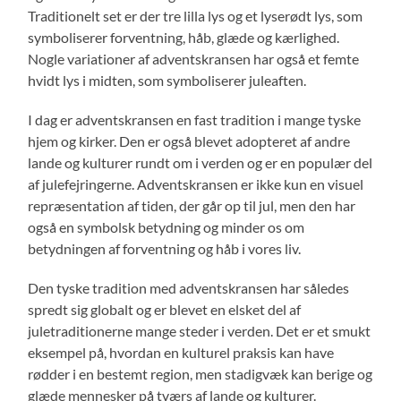
Traditionelt set er der tre lilla lys og et lyserødt lys, som
symboliserer forventning, håb, glæde og kærlighed.
Nogle variationer af adventskransen har også et femte
hvidt lys i midten, som symboliserer juleaften.
I dag er adventskransen en fast tradition i mange tyske
hjem og kirker. Den er også blevet adopteret af andre
lande og kulturer rundt om i verden og er en populær del
af julefejringerne. Adventskransen er ikke kun en visuel
repræsentation af tiden, der går op til jul, men den har
også en symbolsk betydning og minder os om
betydningen af forventning og håb i vores liv.
Den tyske tradition med adventskransen har således
spredt sig globalt og er blevet en elsket del af
juletraditionerne mange steder i verden. Det er et smukt
eksempel på, hvordan en kulturel praksis kan have
rødder i en bestemt region, men stadigvæk kan berige og
glæde mennesker på tværs af lande og kulturer.