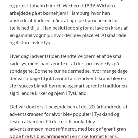
og præst Johann Hinrich Wichern i 1839. Wichern
arbejdede på et børnehjem i Hamburg, hvor han
ønskede at finde en måde at hjælpe børnene med at
tælle ned til jul. Han besluttede sig for at lave en krans af
en gammel vognhjul, hvor der blev placeret 20 små røde
og 4 store hvide lys.
Hver dag i adventstiden tændte Wichern et af de små
røde lys, mens han tændte et af de store hvide lys på
søndagene. Børnene kunne dermed se, hvor mange dage
der var tilbage til jul. Denne første adventskrans blev en
stor succes blandt børnene og snart spredte traditionen
sig til andre kirker og hjem i Tyskland.
Det var dog først i begyndelsen af det 20. århundrede, at
adventskransen for alvor blev populær i Tyskland og
resten af verden. På dette tidspunkt blev
adventskransen mere raffineret, med brug af grønt gran
og de fire lys blev arrangeret i en cirkelformet krans.