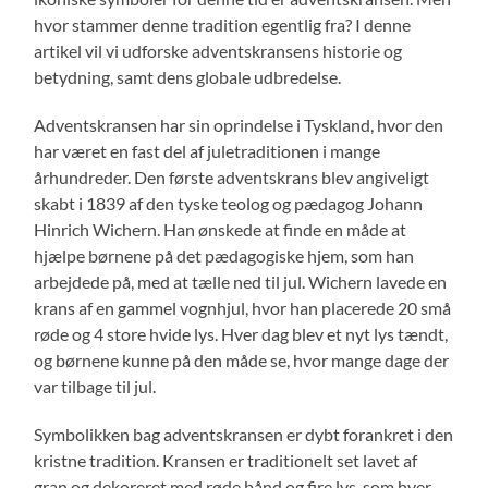
hvor stammer denne tradition egentlig fra? I denne
artikel vil vi udforske adventskransens historie og
betydning, samt dens globale udbredelse.
Adventskransen har sin oprindelse i Tyskland, hvor den
har været en fast del af juletraditionen i mange
århundreder. Den første adventskrans blev angiveligt
skabt i 1839 af den tyske teolog og pædagog Johann
Hinrich Wichern. Han ønskede at finde en måde at
hjælpe børnene på det pædagogiske hjem, som han
arbejdede på, med at tælle ned til jul. Wichern lavede en
krans af en gammel vognhjul, hvor han placerede 20 små
røde og 4 store hvide lys. Hver dag blev et nyt lys tændt,
og børnene kunne på den måde se, hvor mange dage der
var tilbage til jul.
Symbolikken bag adventskransen er dybt forankret i den
kristne tradition. Kransen er traditionelt set lavet af
gran og dekoreret med røde bånd og fire lys, som hver