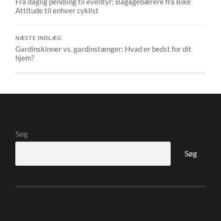
Fra daglig pendling til eventyr: Bagagebærere fra Bike
Attitude til enhver cyklist
NÆSTE INDLÆG
Gardinskinner vs. gardinstænger: Hvad er bedst for dit
hjem?
Søg
Søg