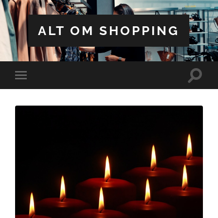
ALT OM SHOPPING
Toggle
Toggle
search
mobile
field
menu