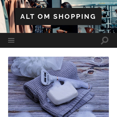
ALT OM SHOPPING
Toggle
Toggle
search
mobile
field
menu