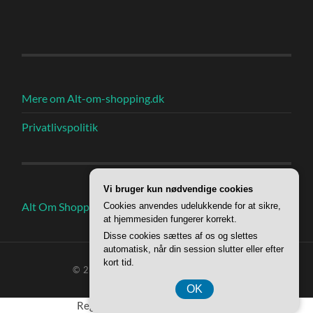
Mere om Alt-om-shopping.dk
Privatlivspolitik
Vi bruger kun nødvendige cookies
Alt Om Shoppings Indlæg
Cookies anvendes udelukkende for at sikre,
at hjemmesiden fungerer korrekt.
Disse cookies sættes af os og slettes
automatisk, når din session slutter eller efter
kort tid.
© 2026
ALT OM SHOPPING
—
OP ↑
OK
Registreringsnummer 37 40 77 39