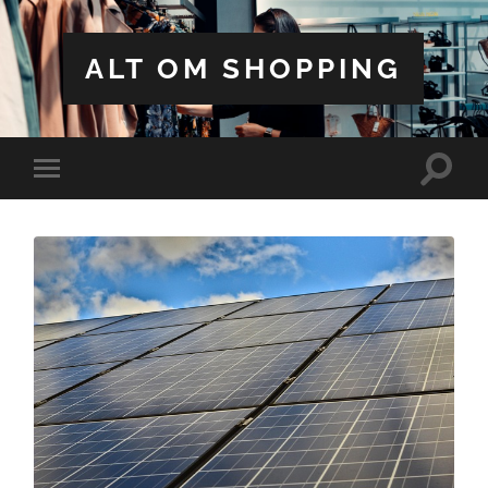
ALT OM SHOPPING
Toggle
Toggle
search
mobile
field
menu