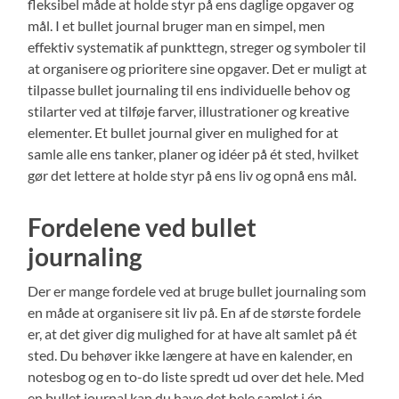
fleksibel måde at holde styr på ens daglige opgaver og
mål. I et bullet journal bruger man en simpel, men
effektiv systematik af punkttegn, streger og symboler til
at organisere og prioritere sine opgaver. Det er muligt at
tilpasse bullet journaling til ens individuelle behov og
stilarter ved at tilføje farver, illustrationer og kreative
elementer. Et bullet journal giver en mulighed for at
samle alle ens tanker, planer og idéer på ét sted, hvilket
gør det lettere at holde styr på ens liv og opnå ens mål.
Fordelene ved bullet
journaling
Der er mange fordele ved at bruge bullet journaling som
en måde at organisere sit liv på. En af de største fordele
er, at det giver dig mulighed for at have alt samlet på ét
sted. Du behøver ikke længere at have en kalender, en
notesbog og en to-do liste spredt ud over det hele. Med
en bullet journal kan du have det hele samlet i én