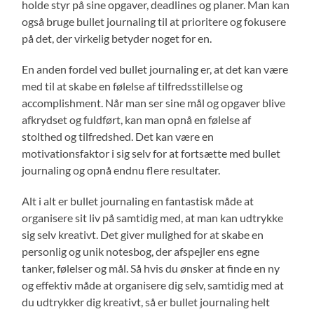
holde styr på sine opgaver, deadlines og planer. Man kan
også bruge bullet journaling til at prioritere og fokusere
på det, der virkelig betyder noget for en.
En anden fordel ved bullet journaling er, at det kan være
med til at skabe en følelse af tilfredsstillelse og
accomplishment. Når man ser sine mål og opgaver blive
afkrydset og fuldført, kan man opnå en følelse af
stolthed og tilfredshed. Det kan være en
motivationsfaktor i sig selv for at fortsætte med bullet
journaling og opnå endnu flere resultater.
Alt i alt er bullet journaling en fantastisk måde at
organisere sit liv på samtidig med, at man kan udtrykke
sig selv kreativt. Det giver mulighed for at skabe en
personlig og unik notesbog, der afspejler ens egne
tanker, følelser og mål. Så hvis du ønsker at finde en ny
og effektiv måde at organisere dig selv, samtidig med at
du udtrykker dig kreativt, så er bullet journaling helt