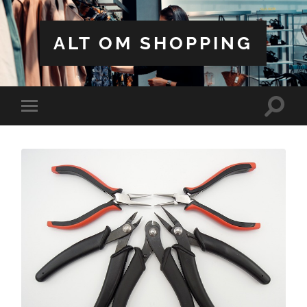
ALT OM SHOPPING
Toggle
Toggle
search
mobile
field
menu