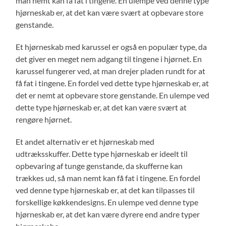
man nemt kan få fat i tingene. En ulempe ved denne type
hjørneskab er, at det kan være svært at opbevare store
genstande.
Et hjørneskab med karussel er også en populær type, da
det giver en meget nem adgang til tingene i hjørnet. En
karussel fungerer ved, at man drejer pladen rundt for at
få fat i tingene. En fordel ved dette type hjørneskab er, at
det er nemt at opbevare store genstande. En ulempe ved
dette type hjørneskab er, at det kan være svært at
rengøre hjørnet.
Et andet alternativ er et hjørneskab med
udtræksskuffer. Dette type hjørneskab er ideelt til
opbevaring af tunge genstande, da skufferne kan
trækkes ud, så man nemt kan få fat i tingene. En fordel
ved denne type hjørneskab er, at det kan tilpasses til
forskellige køkkendesigns. En ulempe ved denne type
hjørneskab er, at det kan være dyrere end andre typer