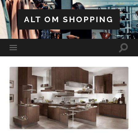
ALT OM SHOPPING
Toggle
Toggle
search
mobile
field
menu