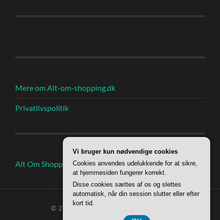
Mere om Alt-om-shopping.dk
Privatlivspolitik
Vi bruger kun nødvendige cookies
Alt Om Shoppings Indlæg
Cookies anvendes udelukkende for at sikre,
at hjemmesiden fungerer korrekt.
Disse cookies sættes af os og slettes
automatisk, når din session slutter eller efter
kort tid.
© 2026
ALT OM SHOPPING
—
OP ↑