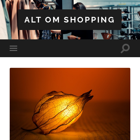
ALT OM SHOPPING
Toggle
Toggle
search
mobile
field
menu