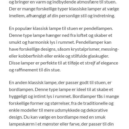
og bringer en varm og indbydende atmosfære til stuen.
Der er mange forskellige typer klassiske lamper at vælge
imellem, afhængigt af din personlige stil og indretning.
En populær klassisk lampe til stuen er pendellampen.
Denne type lampe hænger ned fra loftet og skaber et
smukt og harmonisk lys i rummet. Pendellamper kan
have forskellige designs, såsom krystalprismer, messing-
eller kobberfinish eller enkle og stilfulde glaskugler.
Disse lamper er perfekte til at tilføje et strejf af elegance
og raffinement til din stue.
En anden klassisk lampe, der passer godt til stuen, er
bordlampen. Denne type lampe er ideel til at skabe et
hyggeligt og intimt lys i rummet. Bordlamper fås i mange
forskellige former og størrelser, fra de traditionelle og
enkle modeller til mere udsmykkede og dekorative
design. Du kan vælge en bordlampe med en smuk
lampeskærm i et mønster eller farve, der passer til din