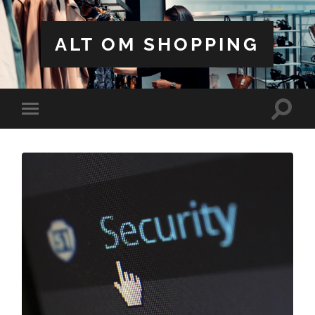
ALT OM SHOPPING
Toggle
Toggle
search
mobile
field
menu