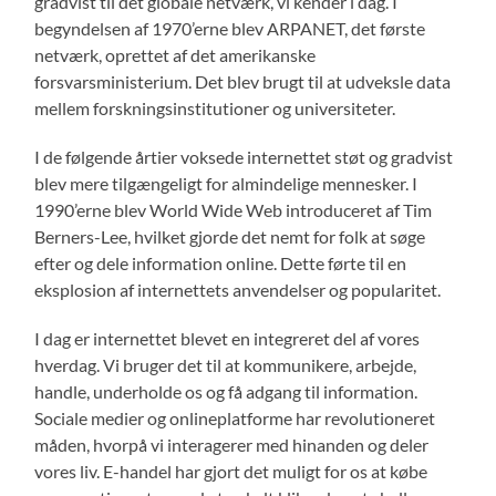
gradvist til det globale netværk, vi kender i dag. I
begyndelsen af ​​1970’erne blev ARPANET, det første
netværk, oprettet af det amerikanske
forsvarsministerium. Det blev brugt til at udveksle data
mellem forskningsinstitutioner og universiteter.
I de følgende årtier voksede internettet støt og gradvist
blev mere tilgængeligt for almindelige mennesker. I
1990’erne blev World Wide Web introduceret af Tim
Berners-Lee, hvilket gjorde det nemt for folk at søge
efter og dele information online. Dette førte til en
eksplosion af internettets anvendelser og popularitet.
I dag er internettet blevet en integreret del af vores
hverdag. Vi bruger det til at kommunikere, arbejde,
handle, underholde os og få adgang til information.
Sociale medier og onlineplatforme har revolutioneret
måden, hvorpå vi interagerer med hinanden og deler
vores liv. E-handel har gjort det muligt for os at købe