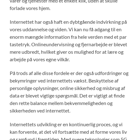
varer og tjenester med et enkelt klik, uden at skulle
forlade vores hjem.
Internettet har også haft en dybtgående indvirkning på
vores uddannelse og viden. Vi kan nu få adgang til en
enorm mængde information fra hele verden med et par
tastetryk. Onlineundervisning og fjernarbejde er blevet
mere udbredt, hvilket giver os mulighed for at lære og
arbejde på vores egne vilkår.
På trods af alle disse fordele er der også udfordringer og
bekymringer ved internettets vækst. Beskyttelse af
personlige oplysninger, online sikkerhed og misbrug af
data er blevet vigtige spørgsmål. Det er vigtigt at finde
den rette balance mellem bekvemmeligheden og
sikkerheden ved internettet.
Internettets udvikling er en kontinuerlig proces, og vi
kan forvente, at det vil fortsætte med at forme vores liv
og samfund i fremtiden. Med nyere teknologier som 5G