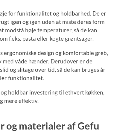
je for funktionalitet og holdbarhed. De er
brugt igen og igen uden at miste deres form
l at modstå høje temperaturer, så de kan
m f.eks. pasta eller kogte grøntsager.
es ergonomiske design og komfortable greb,
elv med våde hænder. Derudover er de
id og slitage over tid, så de kan bruges år
ler funktionalitet.
g og holdbar investering til ethvert køkken,
g mere effektiv.
er og materialer af Gefu