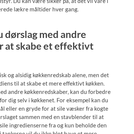
styr. Du kan være sikker på, at det vil vare i
erede lækre måltider hver gang.
u dørslag med andre
 at skabe et effektivt
tisk og alsidig køkkenredskab alene, men det
iens til at skabe et mere effektivt køkken.
med andre køkkenredskaber, kan du forbedre
for dig selv i køkkenet. For eksempel kan du
eller en gryde for at sile væsker fra kogte
rslaget sammen med en stavblender til at
 sile ingredienserne fra og kun beholde den
i tankerne vil du ikke blot have et mere