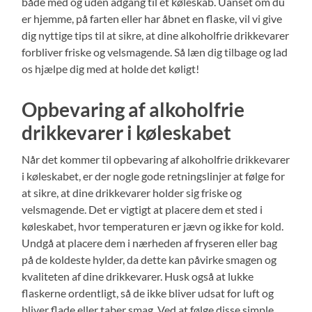
både med og uden adgang til et køleskab. Uanset om du
er hjemme, på farten eller har åbnet en flaske, vil vi give
dig nyttige tips til at sikre, at dine alkoholfrie drikkevarer
forbliver friske og velsmagende. Så læn dig tilbage og lad
os hjælpe dig med at holde det køligt!
Opbevaring af alkoholfrie
drikkevarer i køleskabet
Når det kommer til opbevaring af alkoholfrie drikkevarer
i køleskabet, er der nogle gode retningslinjer at følge for
at sikre, at dine drikkevarer holder sig friske og
velsmagende. Det er vigtigt at placere dem et sted i
køleskabet, hvor temperaturen er jævn og ikke for kold.
Undgå at placere dem i nærheden af fryseren eller bag
på de koldeste hylder, da dette kan påvirke smagen og
kvaliteten af dine drikkevarer. Husk også at lukke
flaskerne ordentligt, så de ikke bliver udsat for luft og
bliver flade eller taber smag. Ved at følge disse simple