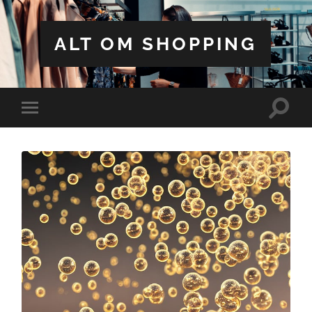
ALT OM SHOPPING
Toggle
Toggle
search
mobile
field
menu