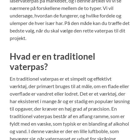
laservaterpas på markedet, og i denne artikel vil vi se
nærmere på forskellene mellem de to typer. Vi vil
undersøge, hvordan de fungerer, og hvilke fordele og
ulemper de hver især har. På den måde kan du træffe det
bedste valg, når du skal vælge den rette vaterpas til dit
projekt.
Hvad er en traditionel
vaterpas?
En traditionel vaterpas er et simpelt og effektivt
værktøj, der primært bruges til at måle, om en flade eller
overflade er vandret eller lodret. Det er et værktøj, der
har eksisteret i mange år og er stadig en populær løsning
til opgaver, der kræver en høj grad af præcision. En
traditionel vaterpas består af en aflang ramme, som er
fyldt med en væske, som typisk er en blanding af alkohol
og vand. I denne væske er der en lille luftboble, som
bevæger sig, når vaterpasset er udsat for skråning.