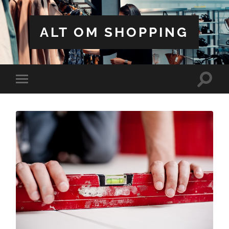
ALT OM SHOPPING
Toggle
Toggle
search
mobile
field
menu