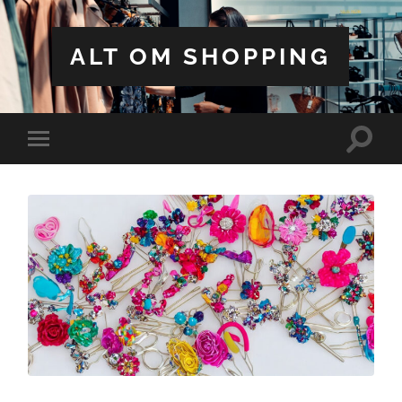
ALT OM SHOPPING
Toggle
Toggle
search
mobile
field
menu