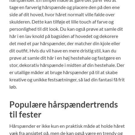
tage en farverig hårspænde og placere den på den ene
side af dit hoved, hvor håret normalt ville falde over
skulderen. Dette kan tilføje et lille touch af farve og
personlighed til dit look. Du kan også prøve at samle dit
hår i en lav knold på bagsiden af hovedet og dekorere
det med et par hårspænder, der matcher din kjole eller
dit outfit. Hvis du vil have en mere dristig stil, kan du
prøve at samle dit hår i en høj hestehale og fastgøre en
stor, dekorativ hårspænde i midten af din hestehale. Der
er utallige måder at bruge hårspænder på til at skabe
kreative og unikke festsætninger, så lad din fantasi få frit
løb.
Populære hårspændertrends
til fester
Hårspænder er ikke kun en praktisk måde at holde håret
væk fra ansigtet på, men de kan også være en trendy og