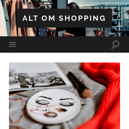
ALT OM SHOPPING
Toggle
Toggle
search
mobile
field
menu