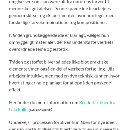
omgivelser, som kan være alt fra naturens farver til
menneskelige følelser. Denne spæde idé bearbejdes
gennem skitser og eksperimenter, hvor hun leger med
forskellige farvekombinationer og kompositioner.
Når den grundlæggende idé er klarlagt, vælger hun
omhyggeligt materialer, der kan understøtte værkets
overordnede tema og æstetik.
Tråden og stoffet bliver således ikke blot praktiske
elementer, men også en del af værkets fortælling. Ulla
arbejder intuitivt, men med en dyb teknisk kunnen, hvor
hvert sting er nøje planlagt for at opnå den ønskede
effekt.
Her finder du mere information om
Broderiartikler fra
Ulla Falk
.
Undervejs i processen forbliver hun åben for nye idéer,
der kan opstå, hvilket gør hvert værk til en unik rejse fra