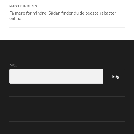
NÆSTE INDLÆG
Få mere for mindre: Sådan finder du de bedste rabatter
online
Søg
Søg