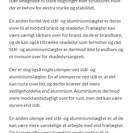
især velegnede til store bygninger eller strukturer, hvor
der er behov for ekstra styrke og stabilitet.
En anden fordel ved stål- og aluminiumslægter er deres
evne til at modstå brand og skadedyr. Trælægter kan
være særligt sårbare over for brand, da de er brandbare,
og de kan også tiltrække skadedyr som termitter og råd.
Stål- og aluminiumslægter er derimod ikke brandbare og
er immune over for skadedyrsangreb.
Der er dog også nogle ulemper ved stål- og
aluminiumslægter. En af ulemperne ved stål er, at det
kan ruste over tid, og derfor kræver det mere
vedligeholdelse end aluminium. Aluminium er derimod
mere modstandsdygtigt over for rust, men det kan være
dyrere end stål.
En anden ulempe ved stål- og aluminiumslægter er, at de
kan være mere vanskelige at arbejde med end trælægter.
De kræver ofte specialværktøj og ekspertise til at