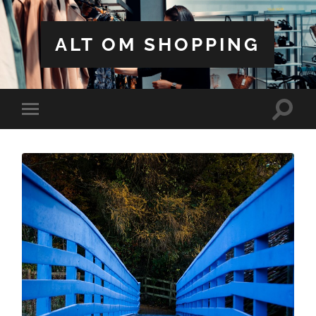
ALT OM SHOPPING
Toggle
Toggle
search
mobile
field
menu