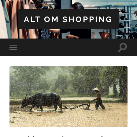
ALT OM SHOPPING
Toggle
Toggle
search
mobile
field
menu