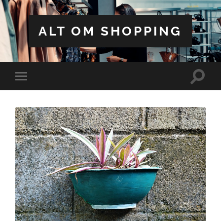
ALT OM SHOPPING
Toggle
Toggle
search
mobile
field
menu