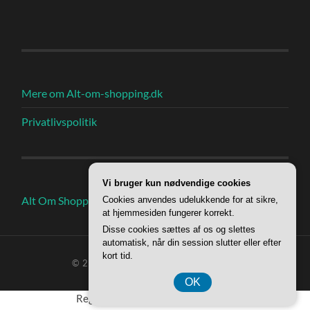
Mere om Alt-om-shopping.dk
Privatlivspolitik
Vi bruger kun nødvendige cookies
Alt Om Shoppings Indlæg
Cookies anvendes udelukkende for at sikre,
at hjemmesiden fungerer korrekt.
Disse cookies sættes af os og slettes
automatisk, når din session slutter eller efter
kort tid.
© 2026
ALT OM SHOPPING
—
OP ↑
OK
Registreringsnummer 37 40 77 39