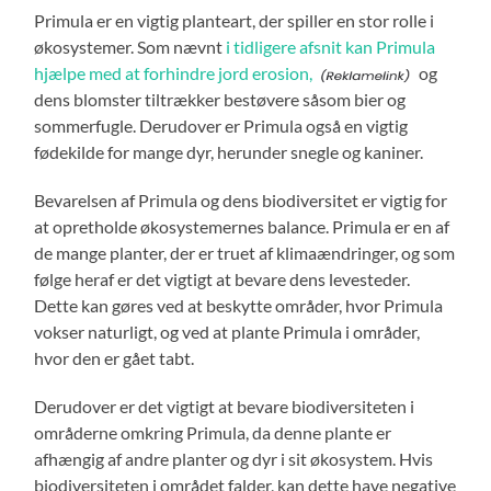
Primula er en vigtig planteart, der spiller en stor rolle i
økosystemer. Som nævnt
i tidligere afsnit kan Primula
hjælpe med at forhindre jord erosion,
og
dens blomster tiltrækker bestøvere såsom bier og
sommerfugle. Derudover er Primula også en vigtig
fødekilde for mange dyr, herunder snegle og kaniner.
Bevarelsen af Primula og dens biodiversitet er vigtig for
at opretholde økosystemernes balance. Primula er en af
de mange planter, der er truet af klimaændringer, og som
følge heraf er det vigtigt at bevare dens levesteder.
Dette kan gøres ved at beskytte områder, hvor Primula
vokser naturligt, og ved at plante Primula i områder,
hvor den er gået tabt.
Derudover er det vigtigt at bevare biodiversiteten i
områderne omkring Primula, da denne plante er
afhængig af andre planter og dyr i sit økosystem. Hvis
biodiversiteten i området falder, kan dette have negative