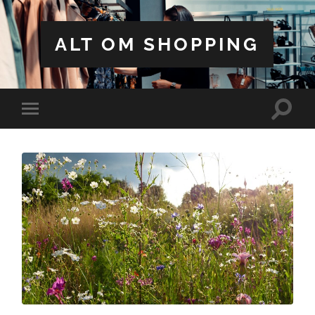
ALT OM SHOPPING
Toggle
Toggle
search
mobile
field
menu