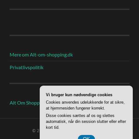
Mere om Alt-om-shopping.dk
Privatlivspolitik
Vi bruger kun nødvendige cookies
Alt Om Shoppings Indlæg
Cookies anvendes udelukkende for at sikre,
at hjemmesiden fungerer korrekt.
Disse cookies sættes af os og slettes
automatisk, når din session slutter eller efter
kort tid.
© 2026
ALT OM SHOPPING
—
OP ↑