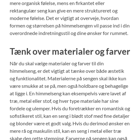
mere organisk følelse, mens en firkantet eller
rektangulær seng kan give en mere struktureret og
moderne følelse. Det er vigtigt at overveje, hvordan
formen og størrelsen på himmelsengen vil passe ind i din
overordnede indretningsstil og dine ønsker for rummet.
Tænk over materialer og farver
Når du skal vælge materialer og farver til din
himmelseng, er det vigtigt at tænke over både æstetik
og funktionalitet. Materialerne på sengen skal ikke kun
være smukke at se på, men også holdbare og behagelige
at ligge i. En himmelseng kan eksempelvis være lavet af
træ, metal eller stof, og hver type materiale har sine
fordele og ulemper. Hvis du foretrækker en romantisk og
sofistikeret stil, kan en seng i blødt stof med fine detaljer
og blonder være et godt valg. Hvis du derimod ønsker en
mere rå og maskulin stil, kan en seng i metal eller træ
skabe den rette stemning. Farverne på sengen kan også