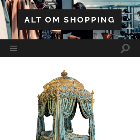
ALT OM SHOPPING
Toggle
Toggle
search
mobile
field
menu