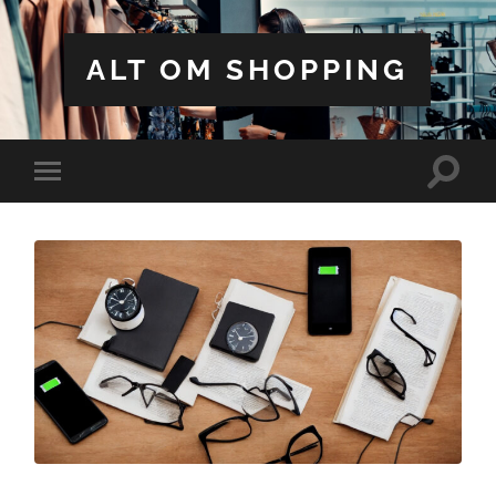
ALT OM SHOPPING
Toggle
Toggle
search
mobile
field
menu