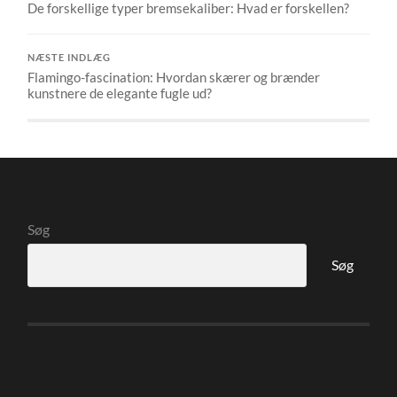
De forskellige typer bremsekaliber: Hvad er forskellen?
NÆSTE INDLÆG
Flamingo-fascination: Hvordan skærer og brænder
kunstnere de elegante fugle ud?
Søg
Søg