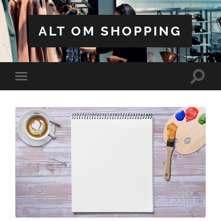
ALT OM SHOPPING
Toggle
Toggle
search
mobile
field
menu