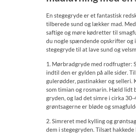
En stegegryde er et fantastisk reds
tilberede sund og lækker mad. Med 
saftige og møre kødretter til smagf
du nogle spændende opskrifter og i
stegegryde til at lave sund og vel
1. Mørbradgryde med rodfrugter: S
indtil den er gylden på alle sider. 
gulerødder, pastinakker og selleri.
som timian og rosmarin. Hæld lidt 
gryden, og lad det simre i cirka 30-
grøntsagerne er bløde og smagfuld
2. Simreret med kylling og grøntsag
dem i stegegryden. Tilsæt hakkede lø