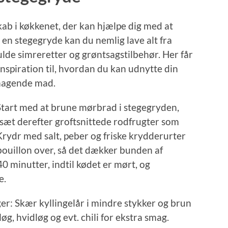
kab i køkkenet, der kan hjælpe dig med at
en stegegryde kan du nemlig lave alt fra
ulde simreretter og grøntsagstilbehør. Her får
nspiration til, hvordan du kan udnytte din
smagende mad.
tart med at brune mørbrad i stegegryden,
Tilsæt derefter groftsnittede rodfrugter som
 Krydr med salt, peber og friske krydderurter
bouillon over, så det dækker bunden af
40 minutter, indtil kødet er mørt, og
e.
er: Skær kyllingelår i mindre stykker og brun
g, hvidløg og evt. chili for ekstra smag.