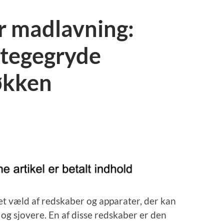
r madlavning:
stegegryde
økken
t væld af redskaber og apparater, der kan
 sjovere. En af disse redskaber er den