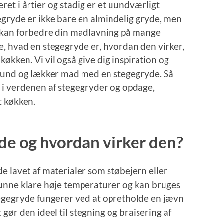
eret i årtier og stadig er et uundværligt
gryde er ikke bare en almindelig gryde, men
er kan forbedre din madlavning på mange
ke, hvad en stegegryde er, hvordan den virker,
 køkken. Vi vil også give dig inspiration og
e sund og lækker mad med en stegegryde. Så
d i verdenen af stegegryder og opdage,
t køkken.
de og hvordan virker den?
e lavet af materialer som støbejern eller
t kunne klare høje temperaturer og kan bruges
egegryde fungerer ved at opretholde en jævn
gør den ideel til stegning og braisering af