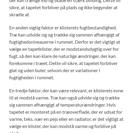
der kan trænge ind og skabe en stærk binding. Dette vil
sikre, at tapetet forbliver på plads og ikke begynder at
skrælle af.
En anden vigtig faktor er klisterets fugtbestandighed.
Træ kan udvide sig og trække sig sammen afhængigt af
fugtighedsniveauerne i rummet. Derfor er det vigtigt at
vælge en tapetklister, der er modstandsdygtig over for
fugt, så den kan klare de naturlige ændringer, der kan
forekomme i træet. Dette vil sikre, at tapetet forbliver
glat og uden buler, selvom der er variationer i
fugtigheden i rummet.
En tredje faktor, der kan være relevant, er klisterets evne
til at modstå varme. Træ kan også udvide sig og trække
sig sammen afhængigt af temperaturændringer. Hvis
tapetet er monteret på en træoverflade, der er udsat for
varme, f.eks. nær en pejs eller en radiator, er det vigtigt at
vælge en klister, der kan modstå varme og forblive på