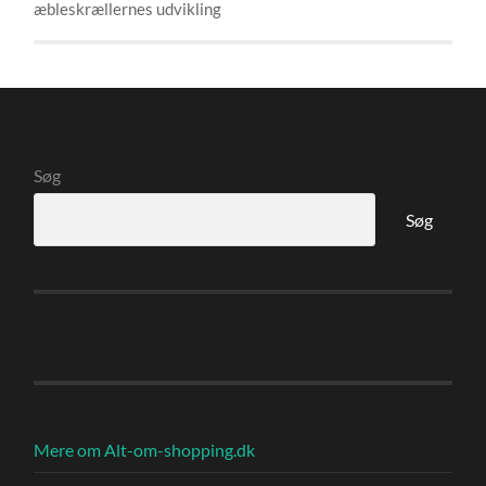
æbleskrællernes udvikling
Søg
Søg
Mere om Alt-om-shopping.dk