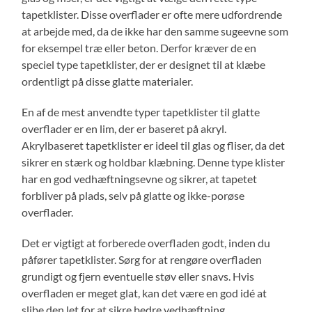
tapetklister. Disse overflader er ofte mere udfordrende
at arbejde med, da de ikke har den samme sugeevne som
for eksempel træ eller beton. Derfor kræver de en
speciel type tapetklister, der er designet til at klæbe
ordentligt på disse glatte materialer.
En af de mest anvendte typer tapetklister til glatte
overflader er en lim, der er baseret på akryl.
Akrylbaseret tapetklister er ideel til glas og fliser, da det
sikrer en stærk og holdbar klæbning. Denne type klister
har en god vedhæftningsevne og sikrer, at tapetet
forbliver på plads, selv på glatte og ikke-porøse
overflader.
Det er vigtigt at forberede overfladen godt, inden du
påfører tapetklister. Sørg for at rengøre overfladen
grundigt og fjern eventuelle støv eller snavs. Hvis
overfladen er meget glat, kan det være en god idé at
slibe den let for at sikre bedre vedhæftning.