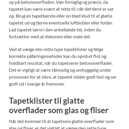
op på betonoverfladen. Vær forsigtig og præcis, da
tapetet kan være svært at rette til, når det først er sat
op. Brug en tapetbørste eller en blød klud til at glatte
tapetet ud og fjerne eventuelle luftbobler eller folder.
Lad tapetet tørre i den anbefalede tid, inden du
fortsætter med at dekorere eller male det.
Ved at vælge den rette type tapetklister og følge
korrekte påføringsmetoder kan du opnå et flot og
holdbart resultat, når du tapetserer betonoverflader.
Det er vigtigt at være tålmodig og omhyggelig under
processen for at sikre, at tapetet sidder godt fast og ser
godt ud i mange år fremover.
Tapetklister til glatte
overflader som glas og fliser
Når det kommer til at tapetsere glatte overflader som
glas og fliser, er det vigtigt at vælge den rette type