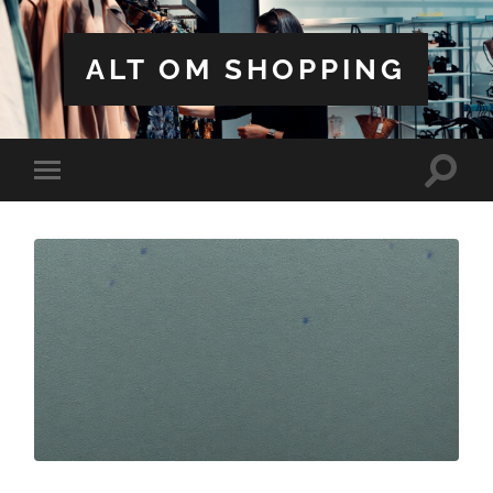
ALT OM SHOPPING
Toggle
Toggle
search
mobile
field
menu