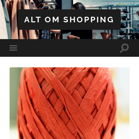
ALT OM SHOPPING
Toggle
Toggle
search
mobile
field
menu