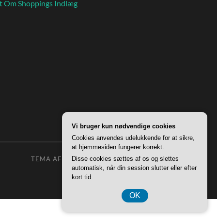
t Om Shoppings Indlæg
Vi bruger kun nødvendige cookies
Cookies anvendes udelukkende for at sikre,
at hjemmesiden fungerer korrekt.
TEMA AF
ANDERS NOREN
—
OP ↑
Disse cookies sættes af os og slettes
automatisk, når din session slutter eller efter
kort tid.
OK