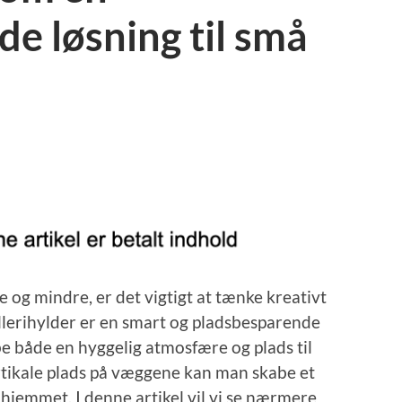
e løsning til små
e og mindre, er det vigtigt at tænke kreativt
allerihylder er en smart og pladsbesparende
abe både en hyggelig atmosfære og plads til
rtikale plads på væggene kan man skabe et
 hjemmet. I denne artikel vil vi se nærmere