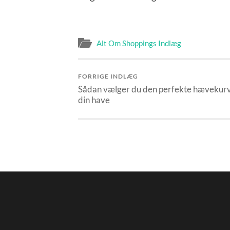
Alt Om Shoppings Indlæg
FORRIGE INDLÆG
Sådan vælger du den perfekte hævekurv 
din have