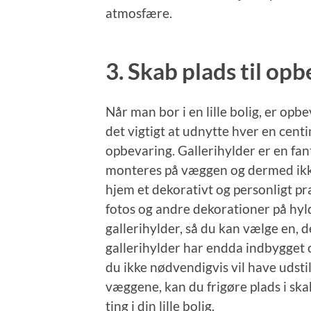
atmosfære.
3. Skab plads til op
Når man bor i en lille bolig, er opb
det vigtigt at udnytte hver en cent
opbevaring. Gallerihylder er en fan
monteres på væggen og dermed ikke
hjem et dekorativt og personligt pr
fotos og andre dekorationer på hyld
gallerihylder, så du kan vælge en, de
gallerihylder har endda indbygget
du ikke nødvendigvis vil have udstil
væggene, kan du frigøre plads i skab
ting i din lille bolig.