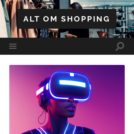
ALT OM SHOPPING
Toggle
Toggle
search
mobile
field
menu