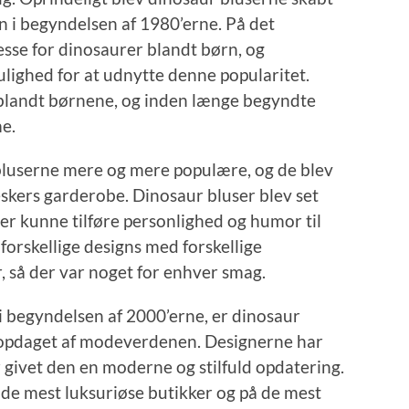
n i begyndelsen af 1980’erne. På det
esse for dinosaurer blandt børn, og
lighed for at udnytte denne popularitet.
t blandt børnene, og inden længe begyndte
e.
 bluserne mere og mere populære, og de blev
skers garderobe. Dinosaur bluser blev set
der kunne tilføre personlighed og humor til
forskellige designs med forskellige
r, så der var noget for enhver smag.
 i begyndelsen af 2000’erne, er dinosaur
enopdaget af modeverdenen. Designerne har
r givet den en moderne og stilfuld opdatering.
 de mest luksuriøse butikker og på de mest