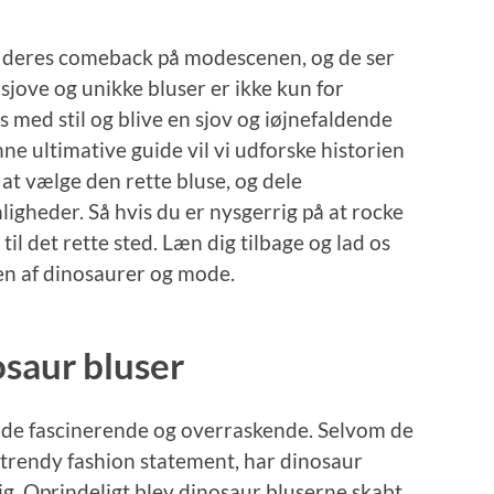
rt deres comeback på modescenen, og de ser
e sjove og unikke bluser er ikke kun for
s med stil og blive en sjov og iøjnefaldende
nne ultimative guide vil vi udforske historien
l at vælge den rette bluse, og dele
ligheder. Så hvis du er nysgerrig på at rocke
il det rette sted. Læn dig tilbage og lad os
en af dinosaurer og mode.
osaur bluser
både fascinerende og overraskende. Selvom de
 trendy fashion statement, har dinosaur
sig. Oprindeligt blev dinosaur bluserne skabt