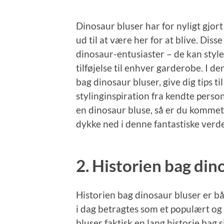
Dinosaur bluser har for nyligt gjo
ud til at være her for at blive. Diss
dinosaur-entusiaster – de kan style
tilføjelse til enhver garderobe. I de
bag dinosaur bluser, give dig tips ti
stylinginspiration fra kendte person
en dinosaur bluse, så er du kommet t
dykke ned i denne fantastiske verd
2. Historien bag din
Historien bag dinosaur bluser er 
i dag betragtes som et populært og
bluser faktisk en lang historie bag 