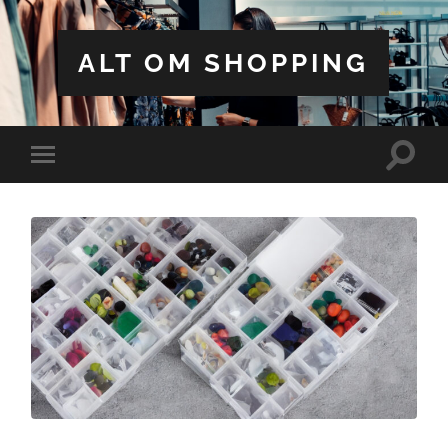
ALT OM SHOPPING
Toggle
Toggle
search
mobile
field
menu