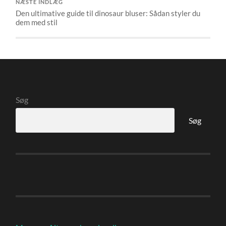
NÆSTE INDLÆG
Den ultimative guide til dinosaur bluser: Sådan styler du
dem med stil
Søg
Søg