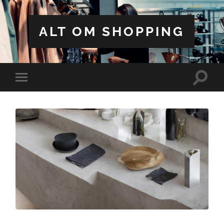
ALT OM SHOPPING
Toggle
Toggle
search
mobile
field
menu