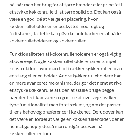
nå, når man har brug for at tørre hænder eller gribe fat i
et stykke køkkenrulle til at tørre spild op. Det kan også
være en god idé at vælge en placering, hvor
køkkenrulleholderen er beskyttet mod fugt og
fedtstænk, da dette kan påvirke holdbarheden af både
køkkenrulleholderen og køkkenrullen.
Funktionaliteten af køkkenrulleholderen er også vigtig
at overveje. Nogle køkkenrulleholdere har en simpel
konstruktion, hvor man blot trækker køkkenrullen over
en stang eller en holder. Andre køkkenrulleholdere har
en mere avanceret mekanisme, der gør det nemt at rive
et stykke køkkenrulle af uden at skulle bruge begge
hænder. Det kan være en god idé at overveje, hvilken
type funktionalitet man foretrækker, og om det passer
til ens behov og præferencer i køkkenet. Derudover kan
det være en fordel at vælge en køkkenrulleholder, der er
nem at genopfylde, så man undgår besvær, når
køkkenrullen er tom.