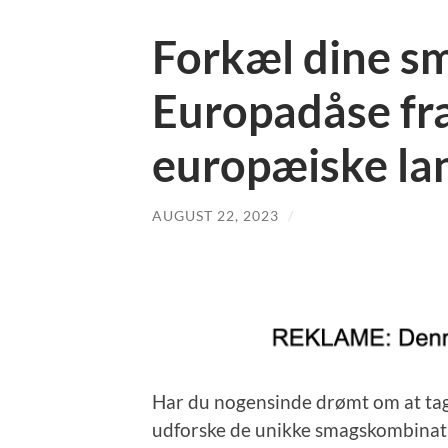
Forkæl dine s
Europadåse fra
europæiske la
AUGUST 22, 2023
/
Har du nogensinde drømt om at tag
udforske de unikke smagskombinatio