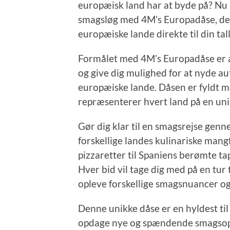
europæisk land har at byde på? Nu 
smagsløg med 4M’s Europadåse, der 
europæiske lande direkte til din tal
Formålet med 4M’s Europadåse er a
og give dig mulighed for at nyde au
europæiske lande. Dåsen er fyldt me
repræsenterer hvert land på en un
Gør dig klar til en smagsrejse gen
forskellige landes kulinariske mang
pizzaretter til Spaniens berømte ta
Hver bid vil tage dig med på en tur t
opleve forskellige smagsnuancer og
Denne unikke dåse er en hyldest til 
opdage nye og spændende smagsopl