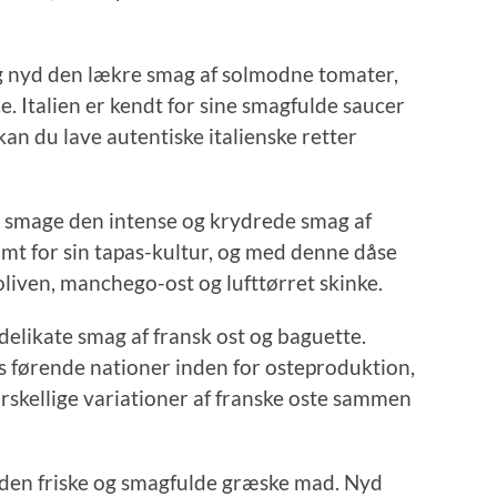
n og nyd den lækre smag af solmodne tomater,
e. Italien er kendt for sine smagfulde saucer
an du lave autentiske italienske retter
og smage den intense og krydrede smag af
ømt for sin tapas-kultur, og med denne dåse
liven, manchego-ost og lufttørret skinke.
 delikate smag af fransk ost og baguette.
s førende nationer inden for osteproduktion,
skellige variationer af franske oste sammen
i den friske og smagfulde græske mad. Nyd