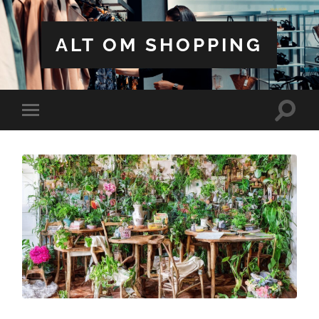
ALT OM SHOPPING
Toggle
Toggle
search
mobile
field
menu