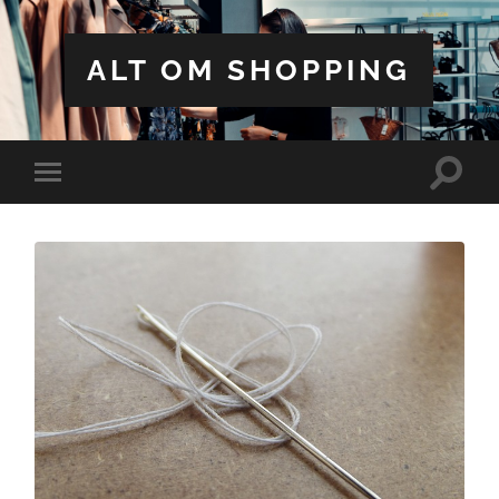
ALT OM SHOPPING
Toggle
Toggle
search
mobile
field
menu