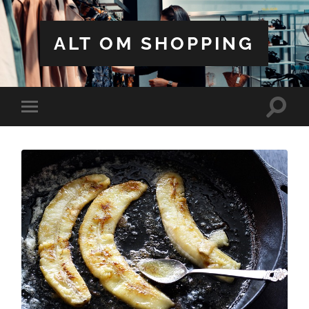
ALT OM SHOPPING
Toggle
Toggle
search
mobile
field
menu