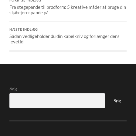
FORRIGE INDLÆG
Fra stegepande til brødform: 5 kreative måder at bruge din
støbejernspande på
NÆSTE INDLÆG
Sådan vedligeholder du din kabelkniv og forlænger dens
levetid
Søg
Søg