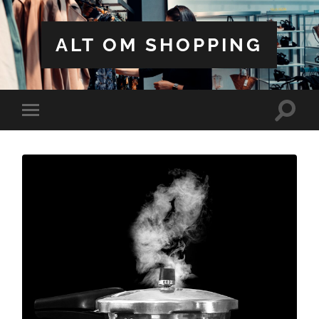
ALT OM SHOPPING
Toggle
Toggle
search
mobile
field
menu