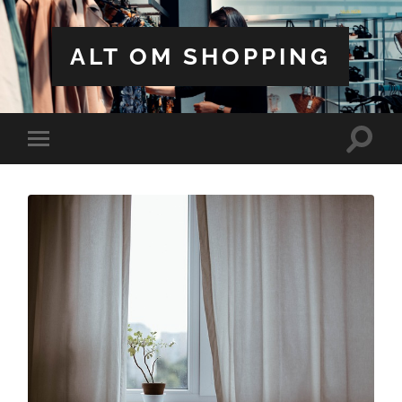
ALT OM SHOPPING
Toggle
Toggle
search
mobile
field
menu